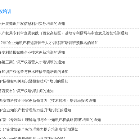
权培训
织开展知识产权信息利用实务培训的通知
识产权局专利审查员实践（西安高新区）基地专利撰写与审查意见答复培训通知
022年“企业知识产权运营骨干人才训练营”培训班预报名的通知
办专利情报赋能企业技术创新培训的通知
办第三期知识产权运营人才培训班的通知
办知识产权运营与技术转移专题培训的通知
办“招投标相关知识暨投标技巧” 培训的通知
聘西安市知识产权培训讲师的通知
1年西安市科技企业家创新领导力（技术转移）培训班报名通知
办“企业知识产权管理能力提升”培训班的通知
办“新《专利法》理解适用与企业知识产权战略管理”培训的通知
知！“企业知识产权管理能力提升培训班”延期通知