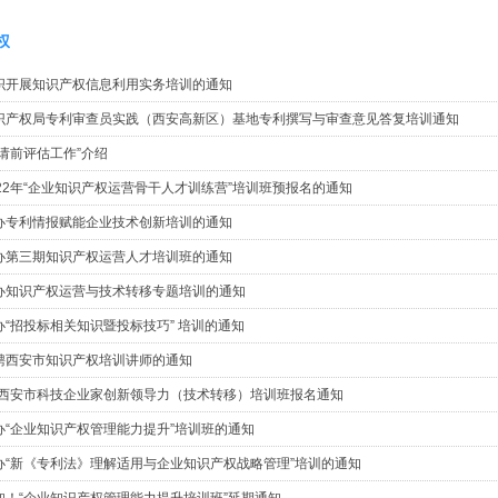
权
织开展知识产权信息利用实务培训的通知
识产权局专利审查员实践（西安高新区）基地专利撰写与审查意见答复培训通知
申请前评估工作”介绍
022年“企业知识产权运营骨干人才训练营”培训班预报名的通知
办专利情报赋能企业技术创新培训的通知
办第三期知识产权运营人才培训班的通知
办知识产权运营与技术转移专题培训的通知
办“招投标相关知识暨投标技巧” 培训的通知
聘西安市知识产权培训讲师的通知
1年西安市科技企业家创新领导力（技术转移）培训班报名通知
办“企业知识产权管理能力提升”培训班的通知
办“新《专利法》理解适用与企业知识产权战略管理”培训的通知